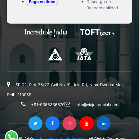
Pago en línea
Descargo de
Responsabilidad
SF 02, Plot 26/27, Gali No 19, Jain Rd, Near Dwarka Mor,
Delhi 110059
+91-9355336679
info@viajespecial.com
2019-24 ©
Viaje a India - Viaje Special
| All Rights Reserved