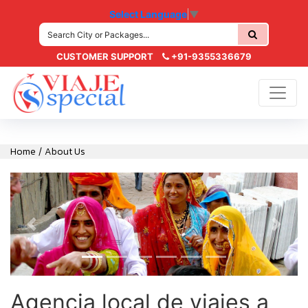
Select Language
▼
CUSTOMER SUPPORT
+91-9355336679
Sobre Nosotros
Home
About Us
/
Previous
Next
Agencia local de viajes a