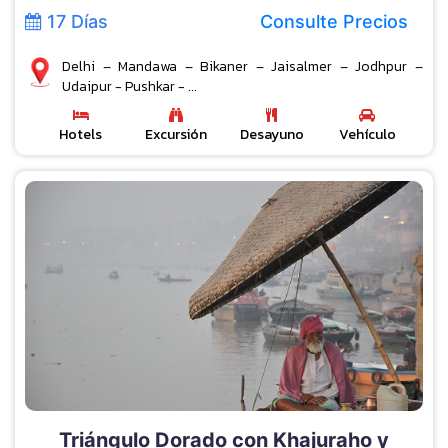
17 Días
Consulte Precios
Delhi – Mandawa – Bikaner – Jaisalmer – Jodhpur –
Udaipur - Pushkar - ...
Hotels
Excursión
Desayuno
Vehículo
Triángulo Dorado con Khajuraho y