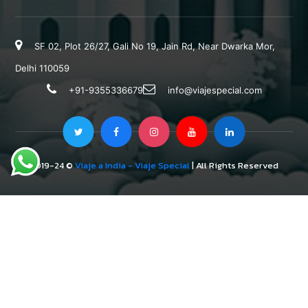
SF 02, Plot 26/27, Gali No 19, Jain Rd, Near Dwarka Mor,
Delhi 110059
+91-9355336679
info@viajespecial.com
2019-24 ©
Viaje a India - Viaje Special
| All Rights Reserved