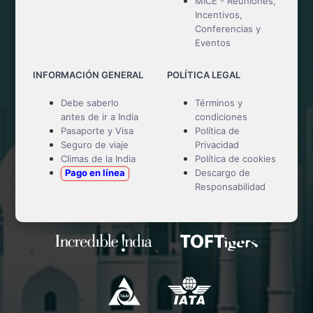
MICE - Reuniones,
Incentivos,
Conferencias y
Eventos
INFORMACIÓN GENERAL
POLÍTICA LEGAL
Debe saberlo
Términos y
antes de ir a India
condiciones
Pasaporte y Visa
Política de
Seguro de viaje
Privacidad
Climas de la India
Política de cookies
Pago en línea
Descargo de
Responsabilidad