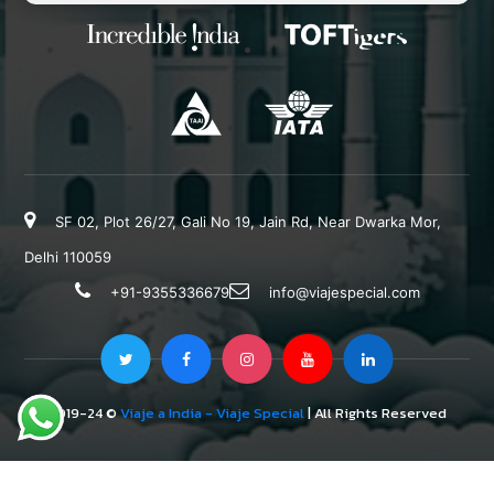
SF 02, Plot 26/27, Gali No 19, Jain Rd, Near Dwarka Mor,
Delhi 110059
+91-9355336679
info@viajespecial.com
2019-24 ©
Viaje a India - Viaje Special
| All Rights Reserved