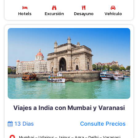
Hotels
Excursión
Desayuno
Vehículo
Viajes a India con Mumbai y Varanasi
13 Dias
Consulte Precios
Mumbai – Udaipur – Jaipur – Agra – Delhi – Varanasi