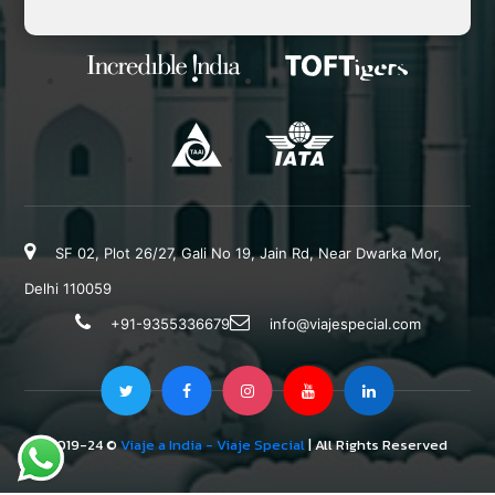
SF 02, Plot 26/27, Gali No 19, Jain Rd, Near Dwarka Mor,
Delhi 110059
+91-9355336679
info@viajespecial.com
2019-24 ©
Viaje a India - Viaje Special
| All Rights Reserved