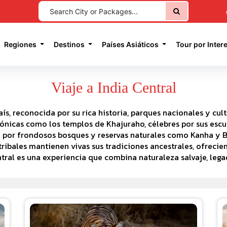
current)
Regiones
Destinos
Países Asiáticos
Tour por Inter
Viaje a India Central
aís, reconocida por su rica historia, parques nacionales y cu
tónicas como los templos de Khajuraho, célebres por sus escul
a por frondosos bosques y reservas naturales como Kanha y 
ibales mantienen vivas sus tradiciones ancestrales, ofrecie
entral es una experiencia que combina naturaleza salvaje, lega