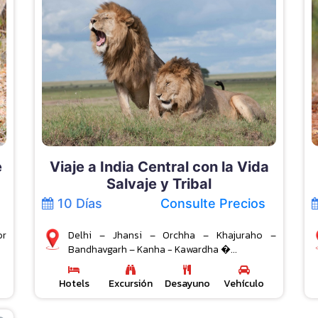
e
Viaje a India Central con la Vida
Salvaje y Tribal
10 Días
Consulte Precios
or
Delhi – Jhansi – Orchha – Khajuraho –
Bandhavgarh – Kanha - Kawardha �...
Hotels
Excursión
Desayuno
Vehículo