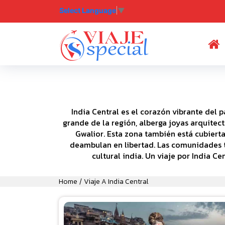
Select Language
▼
(
India Central es el corazón vibrante del p
grande de la región, alberga joyas arquitec
Gwalior. Esta zona también está cubiert
deambulan en libertad. Las comunidades tr
cultural india. Un viaje por India C
Home
Viaje A India Central
/