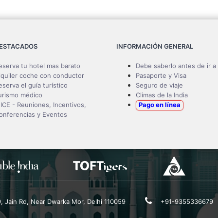
DESTACADOS
INFORMACIÓN GENERAL
eserva tu hotel mas barato
Debe saberlo antes de ir a 
lquiler coche con conductor
Pasaporte y Visa
eserva el guía turístico
Seguro de viaje
urismo médico
Climas de la India
ICE - Reuniones, Incentivos,
Pago en línea
onferencias y Eventos
19, Jain Rd, Near Dwarka Mor, Delhi 110059
+91-9355336679