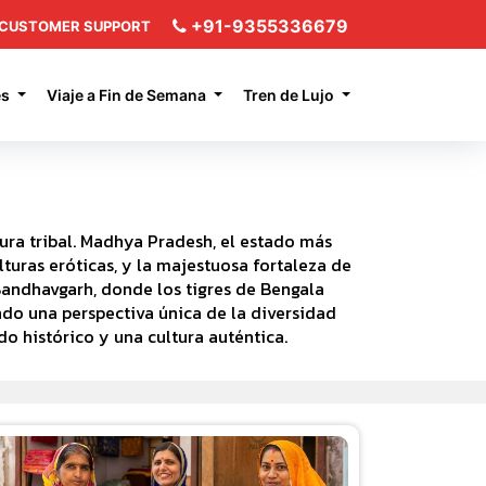
+91-9355336679
CUSTOMER SUPPORT
es
Viaje a Fin de Semana
Tren de Lujo
ltura tribal. Madhya Pradesh, el estado más
turas eróticas, y la majestuosa fortaleza de
Bandhavgarh, donde los tigres de Bengala
ndo una perspectiva única de la diversidad
do histórico y una cultura auténtica.