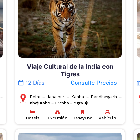
Viaje Cultural de la India con
Tigres
12 Días
Consulte Precios
 –
Delhi – Jabalpur – Kanha – Bandhavgarh –
Khajuraho – Orchha – Agra �...
Hotels
Excursión
Desayuno
Vehículo