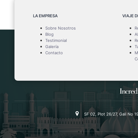
LA EMPRESA
VIAJE 
Sobre Nosotros
R
Blog
A
Testimonial
R
Galería
T
Contacto
M
C
SF 02, Plot 26/27, Gali No 