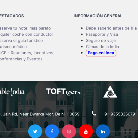
DESTACADOS
INFORMACIÓN GENERAL
eserva tu hotel mas barato
Debe saberlo antes de ir a 
lquiler coche con conductor
Pasaporte y Visa
eserva el guía turístico
Seguro de viaje
urismo médico
Climas de la India
ICE - Reuniones, Incentivos,
Pago en línea
onferencias y Eventos
19, Jain Rd, Near Dwarka Mor, Delhi 110059
+91-9355336679