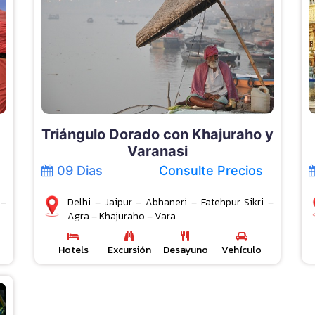
Triángulo Dorado con Khajuraho y
Varanasi
09 Dias
Consulte Precios
 –
Delhi – Jaipur – Abhaneri – Fatehpur Sikri –
Agra – Khajuraho – Vara...
Hotels
Excursión
Desayuno
Vehículo