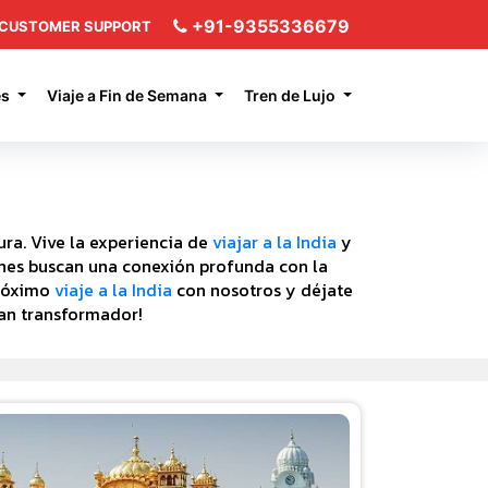
+91-9355336679
CUSTOMER SUPPORT
es
Viaje a Fin de Semana
Tren de Lujo
tura. Vive la experiencia de
viajar a la India
y
nes buscan una conexión profunda con la
próximo
viaje a la India
con nosotros y déjate
an transformador!