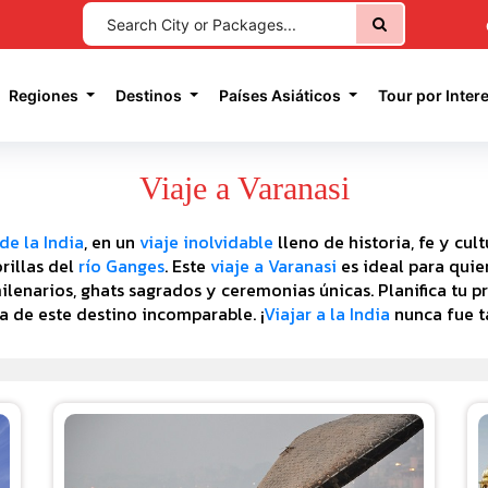
current)
Regiones
Destinos
Países Asiáticos
Tour por Inter
Viaje a Varanasi
 de la India
, en un
viaje inolvidable
lleno de historia, fe y cul
orillas del
río Ganges
. Este
viaje a Varanasi
es ideal para quie
ilenarios, ghats sagrados y ceremonias únicas. Planifica tu 
ia de este destino incomparable. ¡
Viajar a la India
nunca fue t