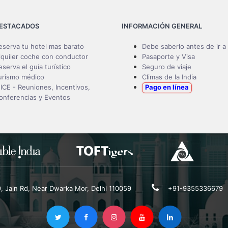
DESTACADOS
INFORMACIÓN GENERAL
eserva tu hotel mas barato
Debe saberlo antes de ir a 
lquiler coche con conductor
Pasaporte y Visa
eserva el guía turístico
Seguro de viaje
urismo médico
Climas de la India
ICE - Reuniones, Incentivos,
Pago en línea
onferencias y Eventos
19, Jain Rd, Near Dwarka Mor, Delhi 110059
+91-9355336679