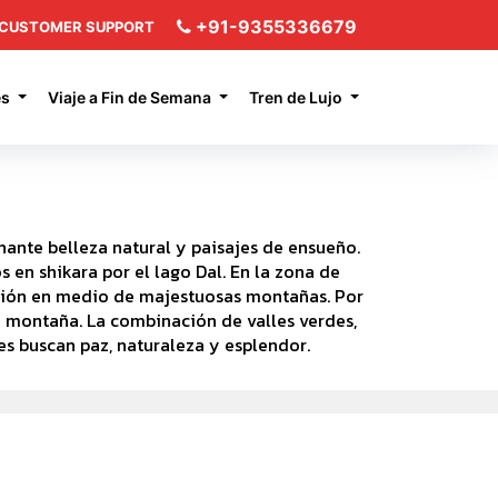
+91-9355336679
CUSTOMER SUPPORT
es
Viaje a Fin de Semana
Tren de Lujo
nante belleza natural y paisajes de ensueño.
 en shikara por el lago Dal. En la zona de
ación en medio de majestuosas montañas. Por
a montaña. La combinación de valles verdes,
s buscan paz, naturaleza y esplendor.