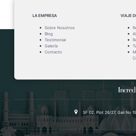
LA EMPRESA
VIAJE 
Sobre Nosotros
R
Blog
A
Testimonial
R
Galería
T
Contacto
M
C
SF 02, Plot 26/27, Gali No 