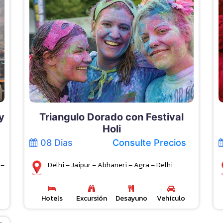
y
Triangulo Dorado con Festival
Holi
08 Dias
Consulte Precios
 –
Delhi – Jaipur – Abhaneri – Agra – Delhi
Hotels
Excursión
Desayuno
Vehículo