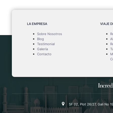
LA EMPRESA
VIAJE 
Sobre Nosotros
R
Blog
A
Testimonial
R
Galería
T
Contacto
M
C
SF 02, Plot 26/27, Gali No 