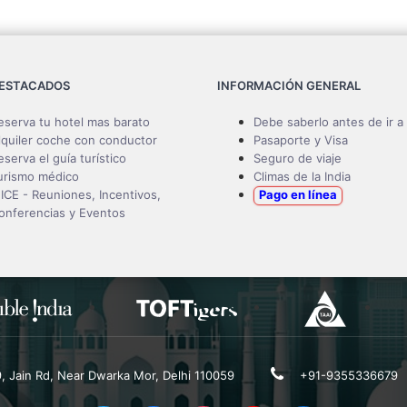
DESTACADOS
INFORMACIÓN GENERAL
eserva tu hotel mas barato
Debe saberlo antes de ir a 
lquiler coche con conductor
Pasaporte y Visa
eserva el guía turístico
Seguro de viaje
urismo médico
Climas de la India
ICE - Reuniones, Incentivos,
Pago en línea
onferencias y Eventos
19, Jain Rd, Near Dwarka Mor, Delhi 110059
+91-9355336679