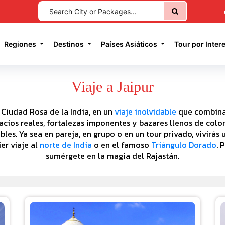
current)
Regiones
Destinos
Países Asiáticos
Tour por Inter
Viaje a Jaipur
 Ciudad Rosa de la India, en un
viaje inolvidable
que combina 
lacios reales, fortalezas imponentes y bazares llenos de colo
es. Ya sea en pareja, en grupo o en un tour privado, vivirás 
er viaje al
norte de India
o en el famoso
Triángulo Dorado
. 
sumérgete en la magia del Rajastán.