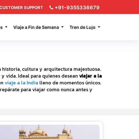
+91-9355336679
CUSTOMER SUPPORT
es
Viaje a Fin de Semana
Tren de Lujo
historia, cultura y arquitectura majestuosa.
r y vida. Ideal para quienes desean
viajar a la
un
viaje a la India
lleno de momentos únicos.
Prepárate para viajar como nunca antes y