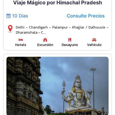
Viaje Mágico por Himachal Pradesh
10 Días
Consulte Precios
Delhi – Chandigarh – Palampur – Khajjiar / Dalhousie –
Dharamshala – C...
Hotels
Excursión
Desayuno
Vehículo