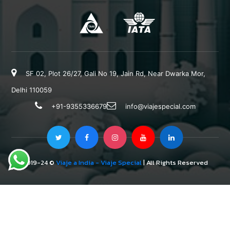
SF 02, Plot 26/27, Gali No 19, Jain Rd, Near Dwarka Mor,
Delhi 110059
+91-9355336679
info@viajespecial.com
2019-24 ©
Viaje a India - Viaje Special
| All Rights Reserved