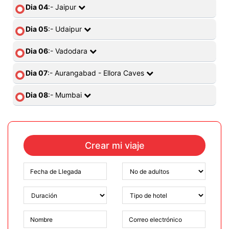
Dia 04
:- Jaipur
Dia 05
:- Udaipur
Dia 06
:- Vadodara
Dia 07
:- Aurangabad - Ellora Caves
Dia 08
:- Mumbai
Crear mi viaje