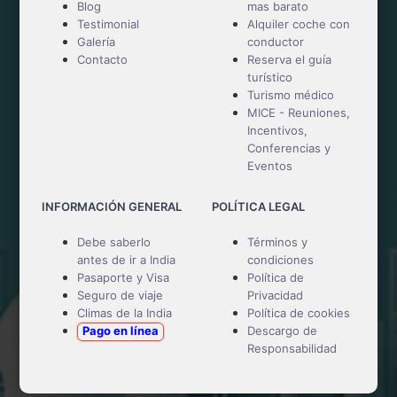
Blog
mas barato
Testimonial
Alquiler coche con
Galería
conductor
Contacto
Reserva el guía
turístico
Turismo médico
MICE - Reuniones,
Incentivos,
Conferencias y
Eventos
INFORMACIÓN GENERAL
POLÍTICA LEGAL
Debe saberlo
Términos y
antes de ir a India
condiciones
Pasaporte y Visa
Política de
Seguro de viaje
Privacidad
Climas de la India
Política de cookies
Pago en línea
Descargo de
Responsabilidad