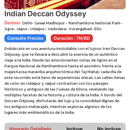
Indian Deccan Odyssey
Delhi- Sawai Madhopur - Ranthambore National Park-
Destino:
Agra- Jaipur- Udaipur- Vadodara- Aurangabad- Ello
Consulte Precios
Duración : 7N/8D
Embárcate en una aventura inolvidable con el lujoso tren Deccan
Odyssey, que te llevará a descubrir la esencia de un auténtico
viaje a la India. Desde las emocionantes vistas de tigres en el
Parque Nacional de Ranthambore hasta el asombro frente a la
majestuosa maravilla arquitectónica del Taj Mahal, cada día de
este recorrido está lleno de experiencias únicas. Las calles llenas
de color en Udaipur y Jaipur contrastan con los paisajes
históricos y antiguos de las Cuevas de Ellora, revelando las
múltiples facetas de la historia y cultura de la India. A bordo del
Deccan Odyssey, disfrutarás del lujo y la comodidad dignas de
los antiguos maharajás, mientras exploras algunos de los
lugares más emblemáticos de la India.
Itinerario Detallado
Incluye
No incluye