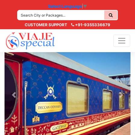
Select Language
▼
CUSTOMER SUPPORT
+91-9355336679
Previous
Next