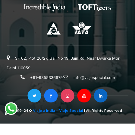
SF 02, Plot 26/27, Gali No 19, Jain Rd, Near Dwarka Mor,
Delhi 110059
+91-9355336679
info@viajespecial.com
2019-24 ©
Viaje a India - Viaje Special
| All Rights Reserved