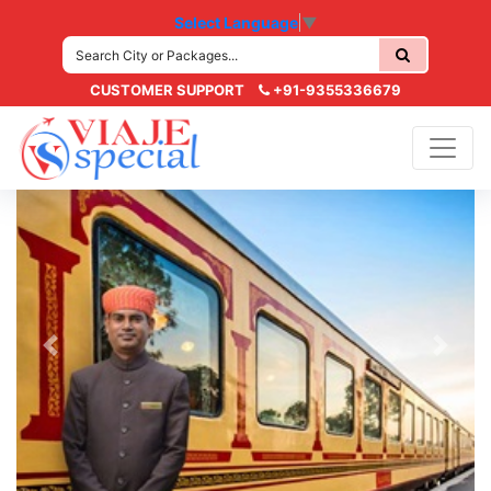
Select Language
▼
CUSTOMER SUPPORT
+91-9355336679
Previous
Next