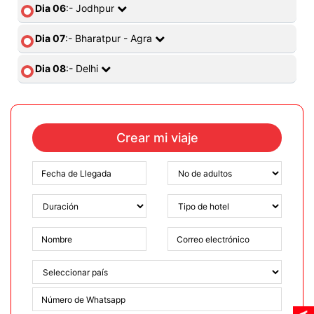
Dia 06
:- Jodhpur
Dia 07
:- Bharatpur - Agra
Dia 08
:- Delhi
Crear mi viaje