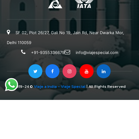
SF 02, Plot 26/27, Gali No 19, Jain Rd, Near Dwarka Mor,
Delhi 110059
+91-9355336679
info@viajespecial.com
2019-24 ©
Viaje a India - Viaje Special
| All Rights Reserved