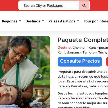
current)
Regiones
Destinos
Países Asiáticos
Tour por Inter
Paquete Completo 
Chennai – Kanchipuram
Destino:
Kumbakonam – Tanjore – Trichy
Consulte Precios
Prepárate para descubrir uno de 
de la India, un recorrido que fus
Next
local. Este viaje a la India recor
Kerala y Karnataka, cada uno con
Desde los majestuosos templos d
Kerala y las montañas verdes de
desean conocer lo mejor del sur d
experiencia individual.