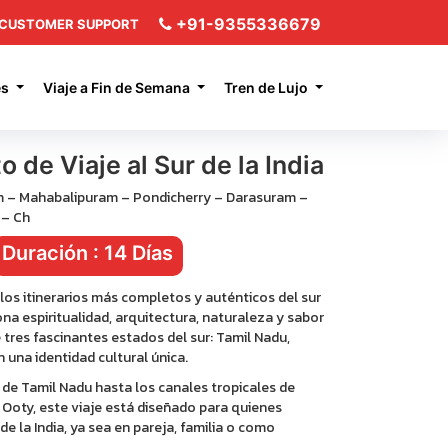
+91-9355336679
CUSTOMER SUPPORT
es
Viaje a Fin de Semana
Tren de Lujo
de Viaje al Sur de la India
 – Mahabalipuram – Pondicherry – Darasuram –
 – Ch
Duración : 14 Días
los itinerarios más completos y auténticos del sur
iona espiritualidad, arquitectura, naturaleza y sabor
re tres fascinantes estados del sur: Tamil Nadu,
 una identidad cultural única.
e Tamil Nadu hasta los canales tropicales de
 Ooty, este viaje está diseñado para quienes
e la India, ya sea en pareja, familia o como