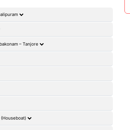
balipuram
mbakonam – Tanjore
y (Houseboat)