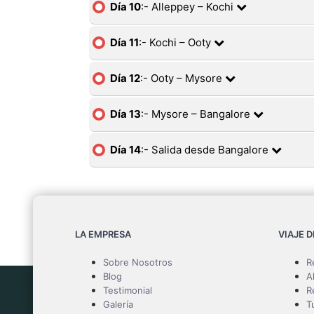
Día 10
:- Alleppey – Kochi
Día 11
:- Kochi – Ooty
Día 12
:- Ooty – Mysore
Día 13
:- Mysore – Bangalore
Día 14
:- Salida desde Bangalore
LA EMPRESA
VIAJE 
Sobre Nosotros
R
Blog
A
Testimonial
R
Galería
T