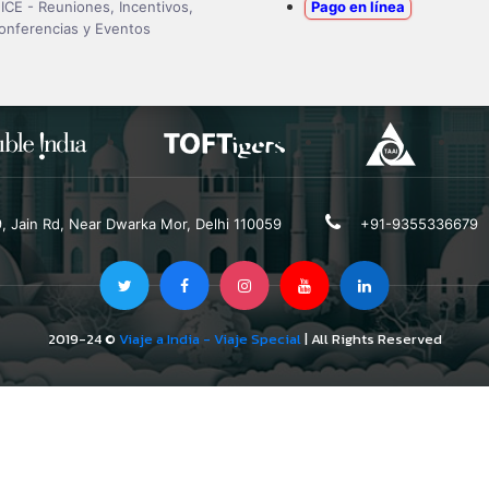
ICE - Reuniones, Incentivos,
Pago en línea
onferencias y Eventos
19, Jain Rd, Near Dwarka Mor, Delhi 110059
+91-9355336679
2019-24 ©
Viaje a India - Viaje Special
| All Rights Reserved