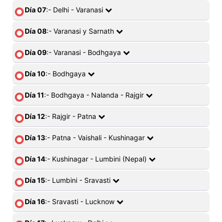
Día 07
:- Delhi - Varanasi
Día 08
:- Varanasi y Sarnath
Día 09
:- Varanasi - Bodhgaya
Día 10
:- Bodhgaya
Día 11
:- Bodhgaya - Nalanda - Rajgir
Día 12
:- Rajgir - Patna
Día 13
:- Patna - Vaishali - Kushinagar
Día 14
:- Kushinagar - Lumbini (Nepal)
Día 15
:- Lumbini - Sravasti
Día 16
:- Sravasti - Lucknow