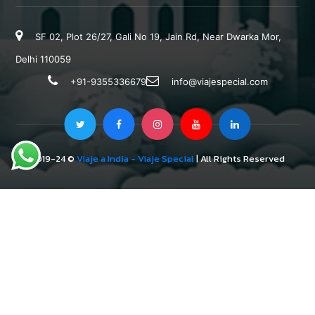
SF 02, Plot 26/27, Gali No 19, Jain Rd, Near Dwarka Mor,
Delhi 110059
+91-9355336679
info@viajespecial.com
2019-24 ©
Viaje a India - Viaje Special
| All Rights Reserved