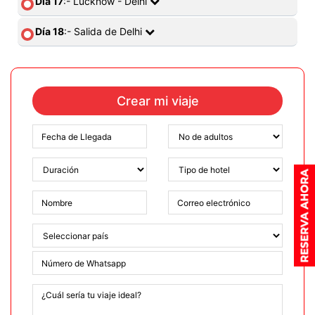
Día 17
:- Lucknow - Delhi
Día 18
:- Salida de Delhi
Crear mi viaje