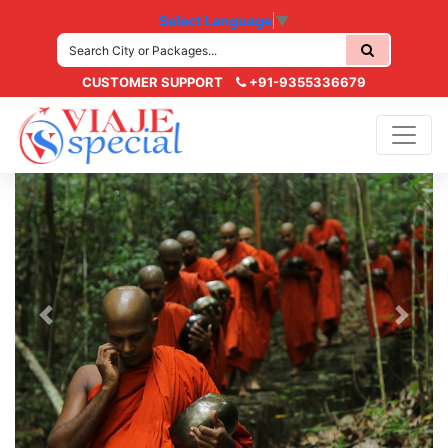
Select Language
▼
CUSTOMER SUPPORT
+91-9355336679
Previous
Next