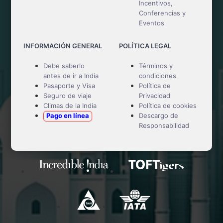
Incentivos,
Conferencias y
Eventos
INFORMACIÓN GENERAL
POLÍTICA LEGAL
Debe saberlo
Términos y
antes de ir a India
condiciones
Pasaporte y Visa
Política de
Seguro de viaje
Privacidad
Climas de la India
Política de cookies
Pago en línea
Descargo de
Responsabilidad