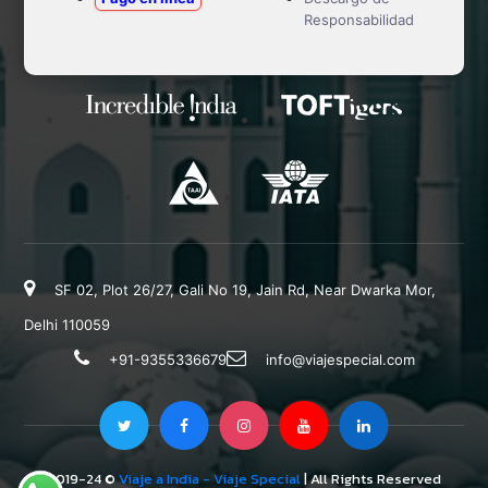
Responsabilidad
SF 02, Plot 26/27, Gali No 19, Jain Rd, Near Dwarka Mor,
Delhi 110059
+91-9355336679
info@viajespecial.com
2019-24 ©
Viaje a India - Viaje Special
| All Rights Reserved