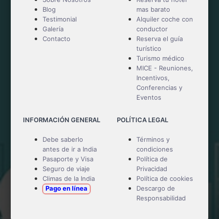
Blog
mas barato
Testimonial
Alquiler coche con
Galería
conductor
Contacto
Reserva el guía
turístico
Turismo médico
MICE - Reuniones,
Incentivos,
Conferencias y
Eventos
INFORMACIÓN GENERAL
POLÍTICA LEGAL
Debe saberlo
Términos y
antes de ir a India
condiciones
Pasaporte y Visa
Política de
Seguro de viaje
Privacidad
Climas de la India
Política de cookies
Pago en línea
Descargo de
Responsabilidad