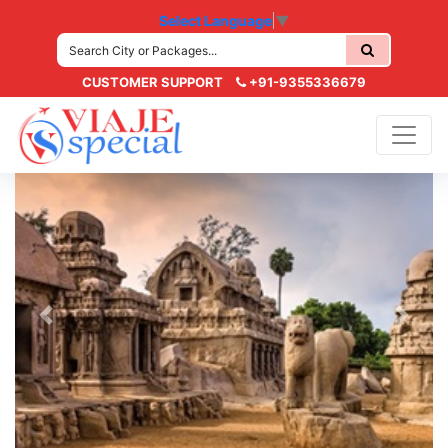
Select Language
▼
CUSTOMER SUPPORT
+91-9355336679
Previous
Next