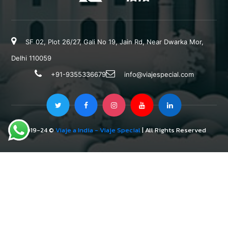
SF 02, Plot 26/27, Gali No 19, Jain Rd, Near Dwarka Mor,
Delhi 110059
+91-9355336679
info@viajespecial.com
2019-24 ©
Viaje a India - Viaje Special
| All Rights Reserved