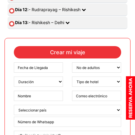
Día 12
:- Rudraprayag – Rishikesh
Día 13
:- Rishikesh – Delhi
Crear mi viaje