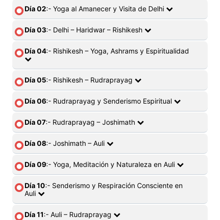
Día 02
:- Yoga al Amanecer y Visita de Delhi
Día 03
:- Delhi – Haridwar – Rishikesh
Día 04
:- Rishikesh – Yoga, Ashrams y Espiritualidad
Día 05
:- Rishikesh – Rudraprayag
Día 06
:- Rudraprayag y Senderismo Espiritual
Día 07
:- Rudraprayag – Joshimath
Día 08
:- Joshimath – Auli
Día 09
:- Yoga, Meditación y Naturaleza en Auli
Día 10
:- Senderismo y Respiración Consciente en
Auli
Día 11
:- Auli – Rudraprayag