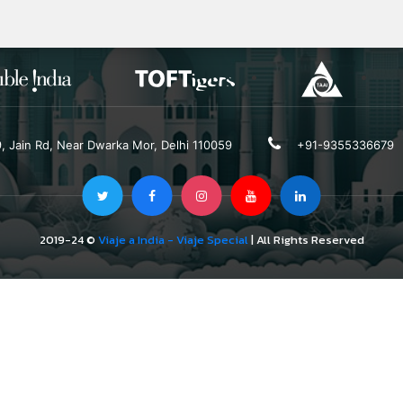
19, Jain Rd, Near Dwarka Mor, Delhi 110059
+91-9355336679
2019-24 ©
Viaje a India - Viaje Special
| All Rights Reserved