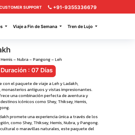
+91-9355336679
CUSTOMER SUPPORT
es
Viaje a Fin de Semana
Tren de Lujo
akh
– Hemis – Nubra – Pangong – Leh
Duración : 07 Días
e con el paquete de viaje a Leh y Ladakh,
, monasterios antiguos y vistas impresionantes.
frece una combinación perfecta de aventura y
s destinos icónicos como Shey, Thiksey, Hemis,
gong.
dakh promete una experiencia única a través de los
egión, como Shey, Thiksey, Hemis, Nubra, y Pangong.
ultural o maravillas naturales, este paquete del