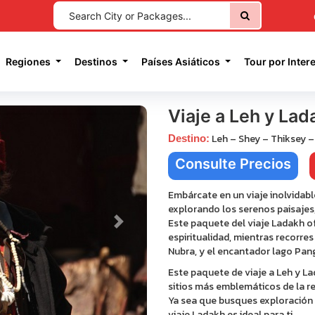
current)
Regiones
Destinos
Países Asiáticos
Tour por Inter
Viaje a Leh y Lad
Leh – Shey – Thiksey 
Destino:
Consulte Precios
Embárcate en un viaje inolvidabl
explorando los serenos paisajes
Este paquete del viaje Ladakh o
Next
espiritualidad, mientras recorre
Nubra, y el encantador lago Pan
Este paquete de viaje a Leh y La
sitios más emblemáticos de la r
Ya sea que busques exploración c
viaje Ladakh es ideal para ti.