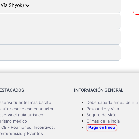
(Vía Shyok)
DESTACADOS
INFORMACIÓN GENERAL
eserva tu hotel mas barato
Debe saberlo antes de ir a 
lquiler coche con conductor
Pasaporte y Visa
eserva el guía turístico
Seguro de viaje
urismo médico
Climas de la India
ICE - Reuniones, Incentivos,
Pago en línea
onferencias y Eventos