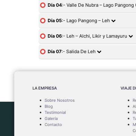
Día 04
:- Valle De Nubra – Lago Pangong 
Día 05
:- Lago Pangong – Leh
Día 06
:- Leh – Alchi, Likir y Lamayuru
Día 07
:- Salida De Leh
LA EMPRESA
VIAJE 
Sobre Nosotros
R
Blog
A
Testimonial
R
Galería
T
Contacto
M
C