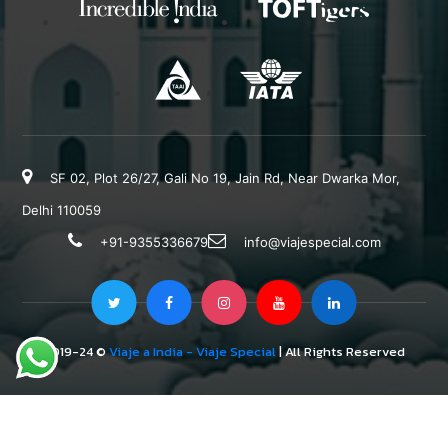
SF 02, Plot 26/27, Gali No 19, Jain Rd, Near Dwarka Mor,
Delhi 110059
+91-9355336679
info@viajespecial.com
2019-24 ©
Viaje a India - Viaje Special
| All Rights Reserved