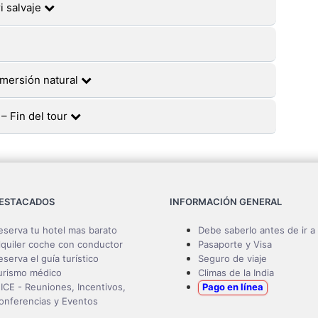
i salvaje
nmersión natural
 – Fin del tour
DESTACADOS
INFORMACIÓN GENERAL
eserva tu hotel mas barato
Debe saberlo antes de ir a 
lquiler coche con conductor
Pasaporte y Visa
eserva el guía turístico
Seguro de viaje
urismo médico
Climas de la India
ICE - Reuniones, Incentivos,
Pago en línea
onferencias y Eventos