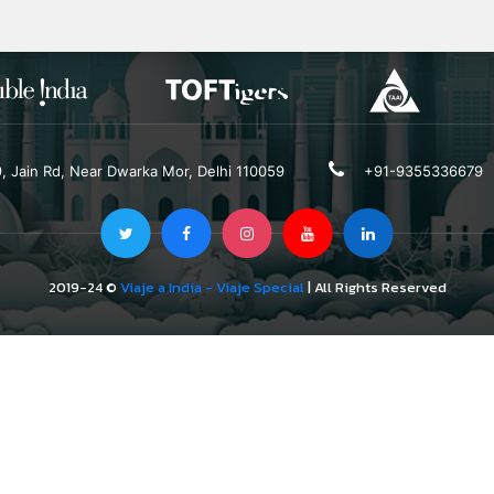
19, Jain Rd, Near Dwarka Mor, Delhi 110059
+91-9355336679
2019-24 ©
Viaje a India - Viaje Special
| All Rights Reserved