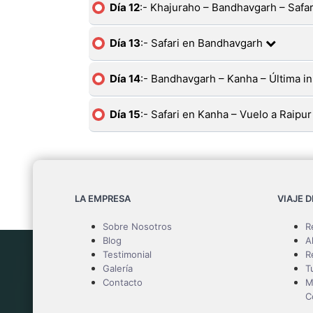
Día 12
:- Khajuraho – Bandhavgarh – Safar
Día 13
:- Safari en Bandhavgarh
Día 14
:- Bandhavgarh – Kanha – Última i
Día 15
:- Safari en Kanha – Vuelo a Raipur
LA EMPRESA
VIAJE 
Sobre Nosotros
R
Blog
A
Testimonial
R
Galería
T
Contacto
M
C