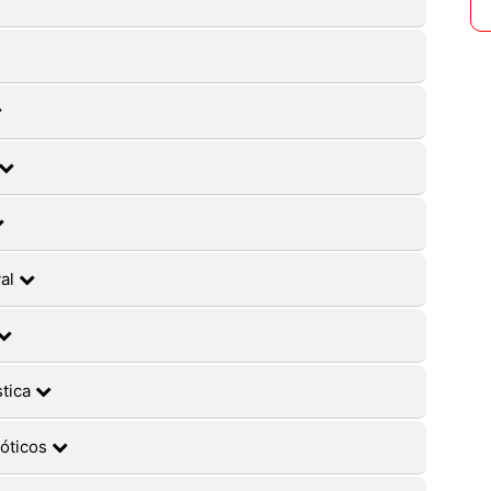
val
stica
róticos