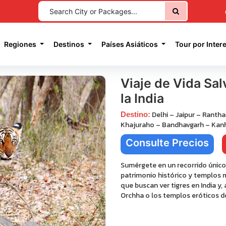
current)
Regiones
Destinos
Países Asiáticos
Tour por Inter
Viaje de Vida Sal
la India
Delhi – Jaipur – Ranth
Destino:
Khajuraho – Bandhavgarh – Kan
Consulte Precios
Next
Sumérgete en un recorrido único
patrimonio histórico y templos m
que buscan ver tigres en India y
Orchha o los templos eróticos d