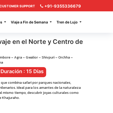
+91-9355336679
CUSTOMER SUPPORT
es
Viaje a Fin de Semana
Tren de Lujo
vaje en el Norte y Centro de
ambore – Agra – Gwalior – Shivpuri – Orchha –
ha
Duración : 15 Días
 que combina safari por parques nacionales,
ilenarios. Ideal para los amantes de la naturaleza
, al mismo tiempo, descubrir joyas culturales como
e Khajuraho.