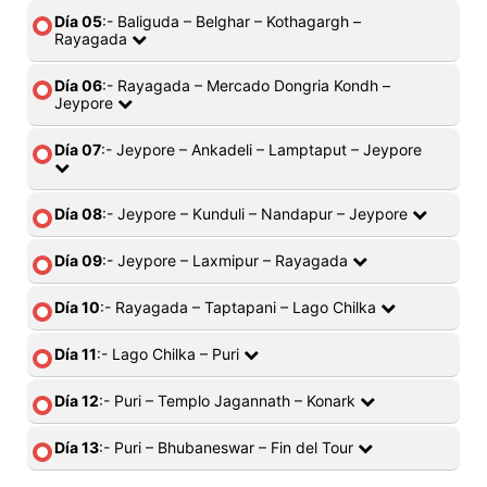
Día 05
:- Baliguda – Belghar – Kothagargh –
Rayagada
Día 06
:- Rayagada – Mercado Dongria Kondh –
Jeypore
Día 07
:- Jeypore – Ankadeli – Lamptaput – Jeypore
Día 08
:- Jeypore – Kunduli – Nandapur – Jeypore
Día 09
:- Jeypore – Laxmipur – Rayagada
Día 10
:- Rayagada – Taptapani – Lago Chilka
Día 11
:- Lago Chilka – Puri
Día 12
:- Puri – Templo Jagannath – Konark
Día 13
:- Puri – Bhubaneswar – Fin del Tour