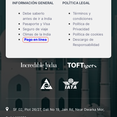
INFORMACIÓN GENERAL
POLÍTICA LEGAL
Debe saberlo
Términos y
antes de ir a India
condiciones
Pasaporte y Visa
Política de
Seguro de viaje
Privacidad
Climas de la India
Política de cookies
Pago en línea
Descargo de
Responsabilidad
SF 02, Plot 26/27, Gali No 19, Jain Rd, Near Dwarka Mor,