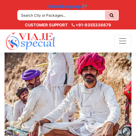
Select Language
▼
CUSTOMER SUPPORT
+91-9355336679