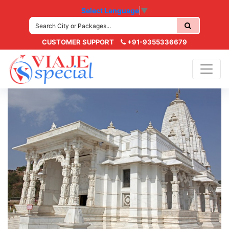
Select Language
▼
CUSTOMER SUPPORT
+91-9355336679