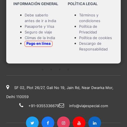
INFORMACIÓN GENERAL
POLÍTICA LEGAL
Debe saberlo
Términos y
antes de ir a India
condiciones
Pasaporte y Visa
Política de
Seguro de viaje
Privacidad
Climas de la India
Política de cookies
Pago en línea
Descargo de
Responsabilidad
SF 02, Plot 26/27, Gali No 19, Jain Rd, Near Dwarka Mor,
Delhi 110059
+91-9355336679
info@viajespecial.com