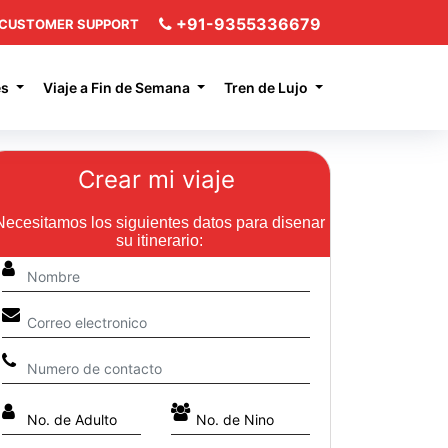
+91-9355336679
CUSTOMER SUPPORT
es
Viaje a Fin de Semana
Tren de Lujo
Crear mi viaje
Necesitamos los siguientes datos para disenar
su itinerario: