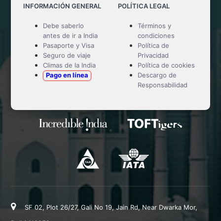
INFORMACIÓN GENERAL
POLÍTICA LEGAL
Debe saberlo
Términos y
antes de ir a India
condiciones
Pasaporte y Visa
Política de
Seguro de viaje
Privacidad
Climas de la India
Política de cookies
Pago en línea
Descargo de
Responsabilidad
SF 02, Plot 26/27, Gali No 19, Jain Rd, Near Dwarka Mor,